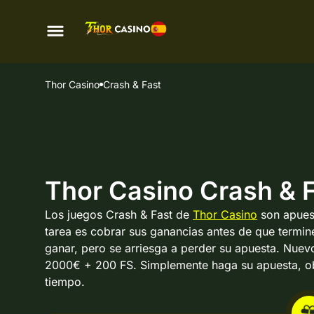
Thor Casino
Crash & Fast
Thor Casino Crash & 
Los juegos Crash & Fast de
Thor Casino
son apuest
tarea es cobrar sus ganancias antes de que termi
ganar, pero se arriesga a perder su apuesta. Nue
2000€ + 200 FS. Simplemente haga su apuesta, obs
tiempo.