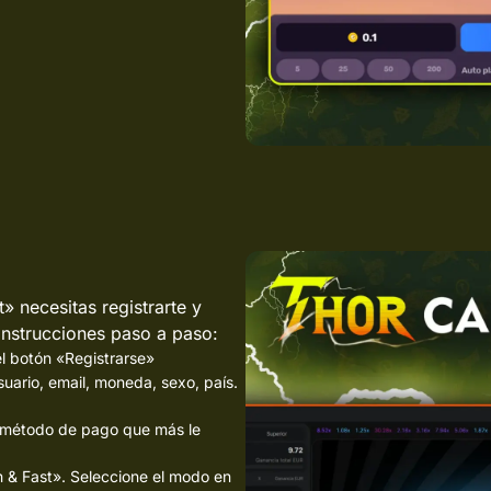
» necesitas registrarte y
instrucciones paso a paso:
el botón «Registrarse»
uario, email, moneda, sexo, país.
el método de pago que más le
h & Fast». Seleccione el modo en