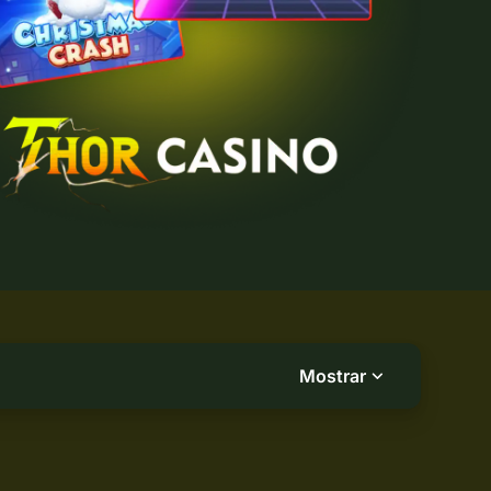
Mostrar