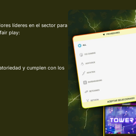
res líderes en el sector para
fair play:
eatoriedad y cumplen con los