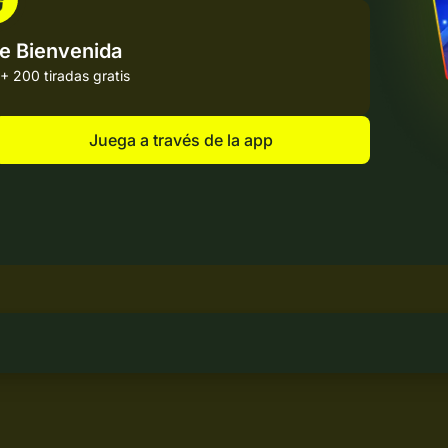
de Bienvenida
 200 tiradas gratis
Juega a través de la app