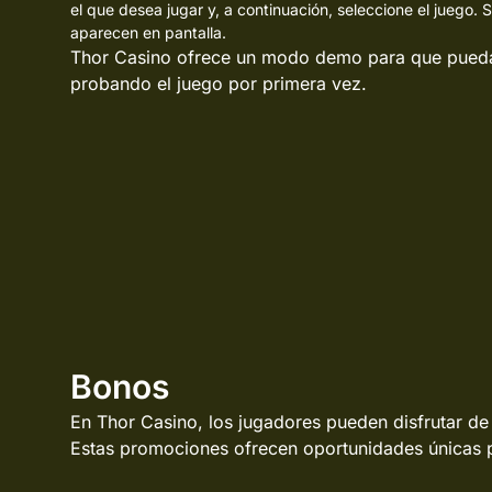
el que desea jugar y, a continuación, seleccione el juego. 
aparecen en pantalla.
Thor Casino ofrece un modo demo para que puedas
probando el juego por primera vez.
Bonos
En Thor Casino, los jugadores pueden disfrutar d
Estas promociones ofrecen oportunidades únicas pa
Nombre del Bono