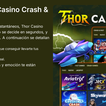
Casino Crash &
nstantáneos, Thor Casino
o se decide en segundos, y
. A continuación se detallan
que conseguir llevarte tus
eal.
a y emoción te están