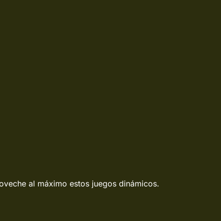
325% hasta 2000€ + 200 giros gratis
10% de reembolso si pierdes todo
Hasta 150 giros gratis (sáb/dom)
50% hasta 200€ o 100% hasta 100€
roveche al máximo estos juegos dinámicos.